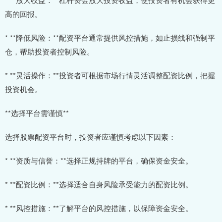
高的回报。
* **降低风险：**配资平台通常提供风控措施，如止损线和强制平
仓，帮助投资者控制风险。
* **灵活操作：**投资者可根据市场行情灵活调整配资比例，把握
投资机会。
**选择平台需谨慎**
选择股票配资平台时，投资者应谨慎考虑以下因素：
* **资质与信誉：**选择正规持牌的平台，确保资金安全。
* **配资比例：**选择适合自身风险承受能力的配资比例。
* **风控措施：**了解平台的风控措施，以保障资金安全。