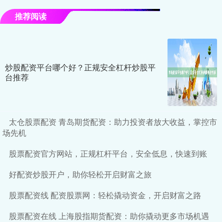
推荐阅读
炒股配资平台哪个好？正规安全杠杆炒股平
台推荐
太仓股票配资 青岛期货配资：助力投资者放大收益，掌控市
场先机
股票配资官方网站，正规杠杆平台，安全低息，快速到账
好配资炒股开户，助你轻松开启财富之旅
股票配资线 配资股票网：轻松撬动资金，开启财富之路
股票配资在线 上海股指期货配资：助你撬动更多市场机遇