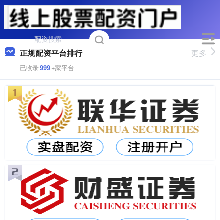
正规配资平台排行
更多
已收录
999
+家平台