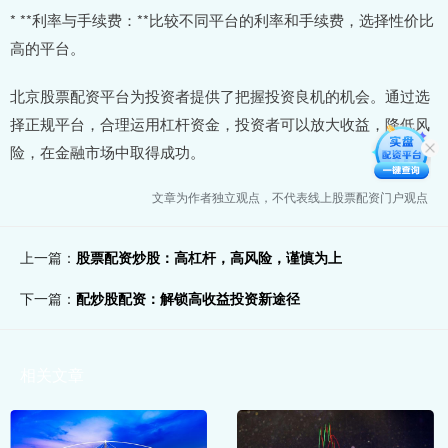
* **利率与手续费：**比较不同平台的利率和手续费，选择性价比
高的平台。
北京股票配资平台为投资者提供了把握投资良机的机会。通过选
择正规平台，合理运用杠杆资金，投资者可以放大收益，降低风
险，在金融市场中取得成功。
文章为作者独立观点，不代表线上股票配资门户观点
上一篇：
股票配资炒股：高杠杆，高风险，谨慎为上
下一篇：
配炒股配资：解锁高收益投资新途径
相关文章