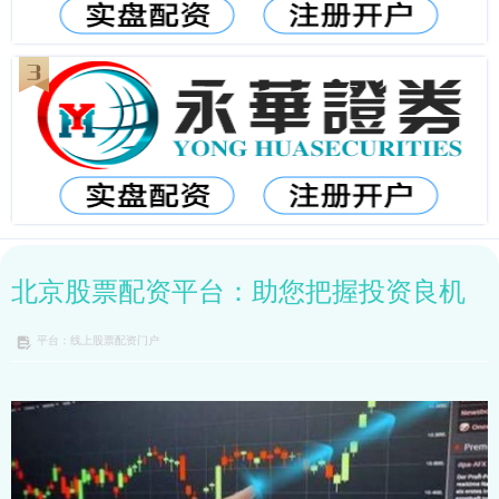
北京股票配资平台：助您把握投资良机
平台：线上股票配资门户