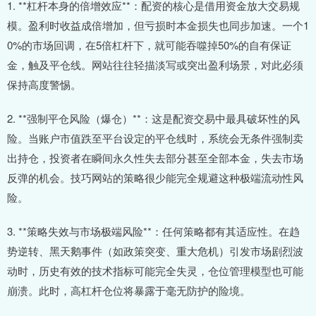
1. **杠杆本身的倍增效应**：配资的核心是借用资金放大交易规
模。盈利时收益成倍增加，但亏损时本金损失也同步加速。一个1
0%的市场回调，在5倍杠杆下，就可能吞噬掉50%的自有保证
金，触及平仓线。网站往往轻描淡写或突出盈利场景，对此必须
保持高度警惕。
2. **强制平仓风险（爆仓）**：这是配资交易中最具破坏性的风
险。当账户市值跌至平台设定的平仓线时，系统会无条件强制卖
出持仓，投资者在瞬间永久性失去部分甚至全部本金，失去市场
反弹的机会。技巧网站的策略很少能完全规避这种极端流动性风
险。
3. **策略失效与市场极端风险**：任何策略都有其适应性。在趋
势逆转、黑天鹅事件（如政策突变、重大危机）引发市场剧烈波
动时，历史有效的技术指标可能完全失灵，仓位管理模型也可能
崩溃。此时，高杠杆仓位将暴露于毫无防护的险境。