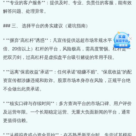
* **专业的客户服务**：提供及时、专业、负责任的客服，能有效
解答问题、处理异常。
### 三、 选择平台的务实建议（避坑指南）
* **摒弃“高杠杆”诱惑**：凡宣传提供远超市场常规水平（如10
倍、20倍以上）杠杆的平台，风险极高，需高度警惕。杠杆是一
把双刃剑，过高杠杆是虚拟盘平台吸引赌徒的常用手段。
* **远离“保底收益”承诺**：任何承诺“稳赚不赔”、“保底收益”的配
资宣传都涉嫌违规和欺诈。股票市场本身存在风险，正规平台绝
不会做出此类承诺。
* **核实口碑与存续时间**：多方查询平台的市场口碑、用户评价
及运营年限。一个长期稳定运营、无重大负面新闻的平台，通常
更值得信赖。
* **从模拟盘或小资金开始**：在不熟悉新平台时，先尝试其模拟