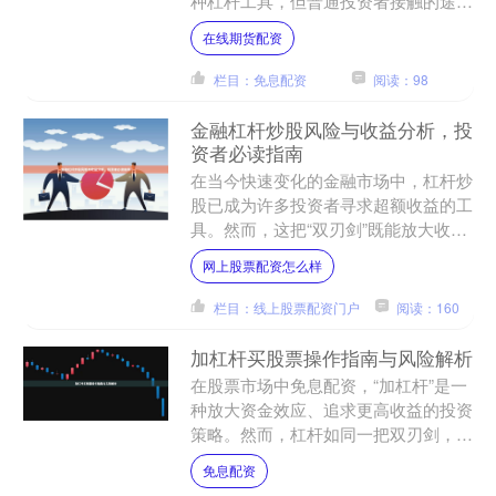
种杠杆工具，但普通投资者接触的途径
和风险差异较大。本文将从常见方式、
在线期货配资
风险要点和合规性三个角....
栏目：免息配资
阅读：98
金融杠杆炒股风险与收益分析，投
资者必读指南
在当今快速变化的金融市场中，杠杆炒
股已成为许多投资者寻求超额收益的工
具。然而，这把“双刃剑”既能放大收
益，也能加剧亏损。本文将深入分析金
网上股票配资怎么样
融杠杆炒股的风险与收益，....
栏目：线上股票配资门户
阅读：160
加杠杆买股票操作指南与风险解析
在股票市场中免息配资，“加杠杆”是一
种放大资金效应、追求更高收益的投资
策略。然而，杠杆如同一把双刃剑，既
能加速财富积累，也可能导致巨额亏
免息配资
损。本文将为您详细解析加....