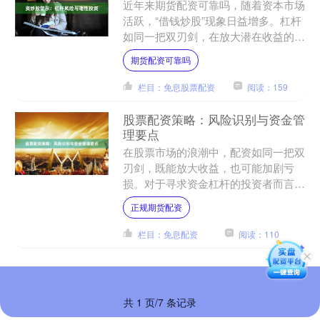
近年来期货配资可靠吗，随着资本市场
活跃，“借钱炒股”现象日益增多。杠杆
如同一把双刃剑，在放大潜在收益的同
时，更以惊人的倍数放大着投资风险。
期货配资可靠吗
当市场波动时，杠杆账户....
栏目：免息股票配资
阅读：159
股票配资策略：风险识别与资金管
理要点
在股票市场的浪潮中，配资如同一把双
刃剑，既能放大收益，也可能加剧亏
损。对于寻求资金杠杆的投资者而言，
制定科学的配资策略，核心在于精准的
正规期货配资
风险识别与严格的资金管理。....
栏目：免息配资
阅读：110
共 1 页/7 条记录