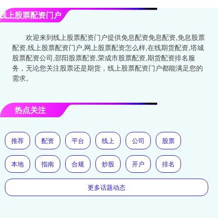
线上股票配资门户
欢迎来到线上股票配资门户提供免息配资免息配资,免息股票
配资,线上股票配资门户,网上股票配资怎么样,在线期货配资,塔城
股票配资公司,邵阳股票配资,荣成市股票配资,期货配资排名服
务，无论您关注股票还是期货，线上股票配资门户都能满足您的
需求。
热点关注
推荐
配资
平台
线上
公司
股票
本地
指南
合规
炒股
开户
排名
更多话题动态