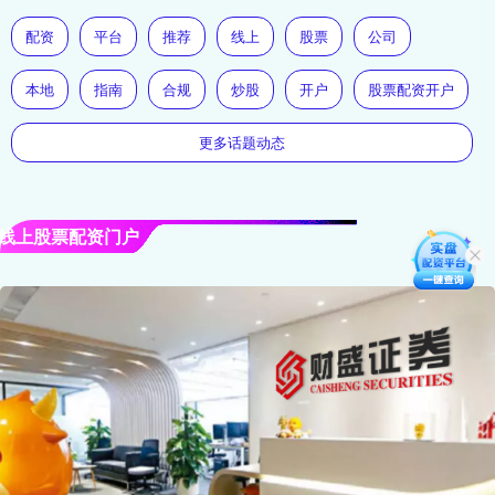
配资
平台
推荐
线上
股票
公司
本地
指南
合规
炒股
开户
股票配资开户
更多话题动态
线上股票配资门户