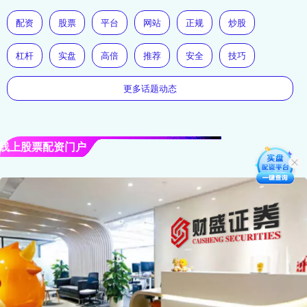
配资
股票
平台
网站
正规
炒股
杠杆
实盘
高倍
推荐
安全
技巧
更多话题动态
线上股票配资门户