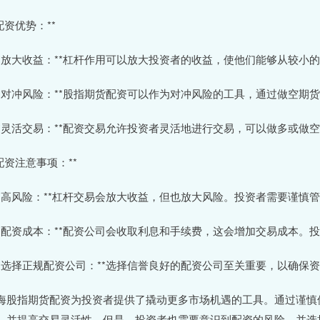
*配资优势：**
 **放大收益：**杠杆作用可以放大投资者的收益，使他们能够从较小
 **对冲风险：**股指期货配资可以作为对冲风险的工具，通过做空
 **灵活交易：**配资交易允许投资者灵活地进行交易，可以做多或
*配资注意事项：**
 **高风险：**杠杆交易会放大收益，但也放大风险。投资者需要谨慎
 **配资成本：**配资公司会收取利息和手续费，这会增加交易成本
 **选择正规配资公司：**选择信誉良好的配资公司至关重要，以确保
海股指期货配资为投资者提供了撬动更多市场机遇的工具。通过谨慎
，并提高交易灵活性。但是，投资者也需要意识到配资的风险，并选